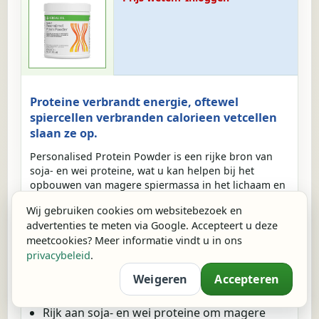
Proteine verbrandt energie, oftewel
spiercellen verbranden calorieen vetcellen
slaan ze op.
Personalised Protein Powder is een rijke bron van
soja- en wei proteine, wat u kan helpen bij het
opbouwen van magere spiermassa in het lichaam en
het behoud van vitale botten.
Wij gebruiken cookies om websitebezoek en
Belangrijkste voordelen:
advertenties te meten via Google. Accepteert u deze
meetcookies? Meer informatie vindt u in ons
Formula 3 is een makkelijke manier om uw
privacybeleid
.
proteine-inname te personaliseren als
ondersteuning bij uw gewichtsbeheersing of
Weigeren
Accepteren
training.
Rijk aan soja- en wei proteine om magere