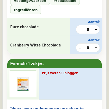
Voedingswaarden
Productlabel
Ingrediënten
Aantal:
Pure chocolade
-
0
+
Aantal:
Cranberry Witte Chocolade
-
0
+
Formule 1 zakjes
Prijs weten? Inloggen
Ideaal voor onderweg en op vakantie