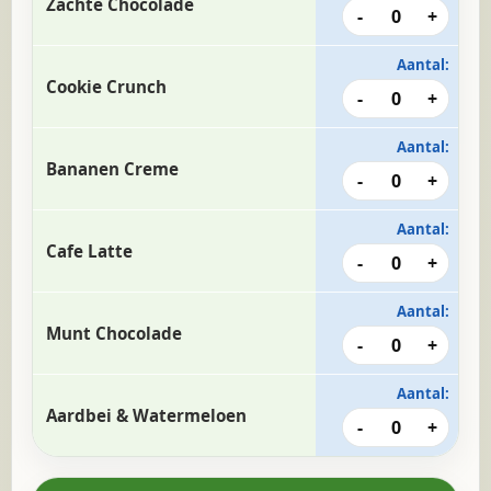
Zachte Chocolade
-
0
+
Aantal:
Cookie Crunch
-
0
+
Aantal:
Bananen Creme
-
0
+
Aantal:
Cafe Latte
-
0
+
Aantal:
Munt Chocolade
-
0
+
Aantal:
Aardbei & Watermeloen
-
0
+